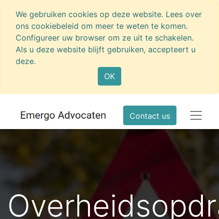
We gebruiken cookies op deze website. Lees over
ons cookiebeleid om meer te weten te komen.
Configureer uw browser om ze uit te schakelen.
Als u deze website blijft gebruiken, accepteert u
deze.
OK
Contact us
Overheidsopdr