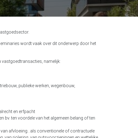
 vastgoedsector.
eminaries wordt vaak over dit onderwerp door het
en vastgoedtransacties, namelijk:
triebouw, publieke werken, wegenbouw,
lrecht en erfpacht
en bv. ten voordele van het algemeen belang of ten
n van afvloeiing…als conventionele of contractuele
 van riolering, van nutsvoorzieningen en wettelijke