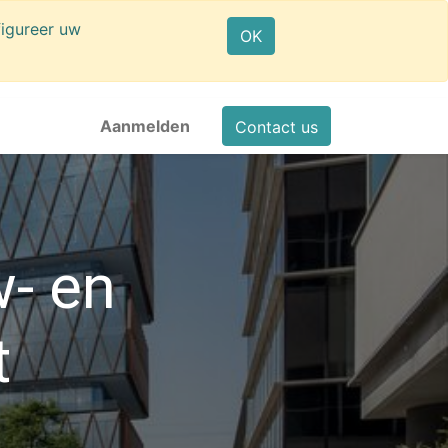
igureer uw
OK
Aanmelden
Contact us
- en
t