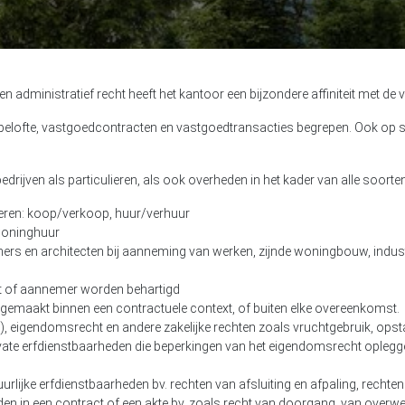
n administratief recht heeft het kantoor een bijzondere affiniteit met de
elofte, vastgoedcontracten en vastgoedtransacties begrepen. Ook op s
edrijven als particulieren, als ook overheden in het kader van alle soort
deren: koop/verkoop, huur/verhuur
 woninghuur
rs en architecten bij aanneming van werken, zijnde woningbouw, indus
t of aannemer worden behartigd
gemaakt binnen een contractuele context, of buiten elke overeenkomst.
gendomsrecht en andere zakelijke rechten zoals vruchtgebruik, opsta
rivate erfdienstbaarheden die beperkingen van het eigendomsrecht oplegg
urlijke erfdienstbaarheden bv. rechten van afsluiting en afpaling, rechte
n in een contract of een akte bv. zoals recht van doorgang, van overweg,