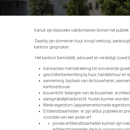
Vanuit zijn klassieke vakdomeinen binnen het publiek e
Daarbij zijn domeinen huur, koop/verkoop, aankoopb
kantoor gesproken.
Het kantoor bemiddelt, adviseert en verdedigt zowel b
transacties met betrekking tot onroerende goe
geschillenbeslechting bij huur, handelshuur en
aanneming: bijstaan van de bouwheren, aanneme
kantorenbouw…
bouwrecht: belangen van de bouwheer, architec
aansprakelijkheidsrecht: fouten kunnen worden 
Mede-eigendom (appartementsmede-eigendom), ei
Erfdienstbaarheden: er zijn aldus publieke en p
voordele van een ander erf
private erfdienstbaarheden kunnen zijn natu
erfdienstbaarheden die hun oorsprong vinde