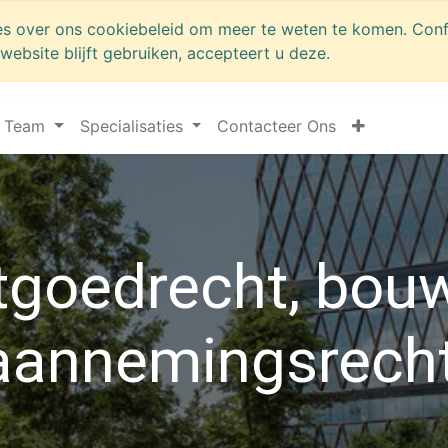
es over ons cookiebeleid om meer te weten te komen. Conf
website blijft gebruiken, accepteert u deze.
Team
Specialisaties
Contacteer Ons
tgoedrecht, bouw
aannemingsrech